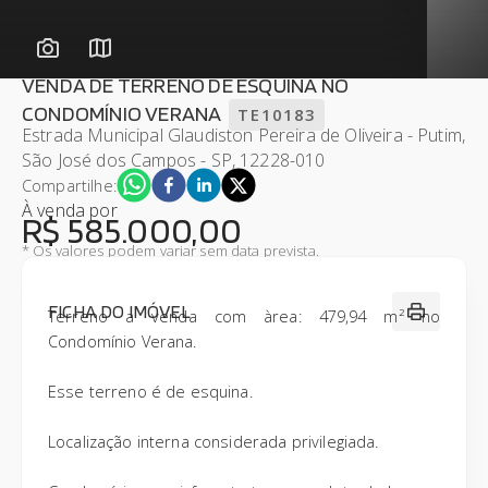
VENDA DE TERRENO DE ESQUINA NO
CONDOMÍNIO VERANA
TE10183
Estrada Municipal Glaudiston Pereira de Oliveira - Putim,
São José dos Campos - SP, 12228-010
Compartilhe:
À venda
por
R$ 585.000,00
* Os valores podem variar sem data prevista.
FICHA DO IMÓVEL
Terreno a venda com àrea: 479,94 m² no
Condomínio Verana.
Esse terreno é de esquina.
Localização interna considerada privilegiada.