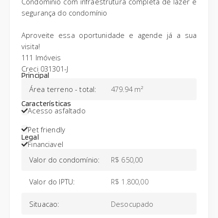
Condomínio com infraestrutura completa de lazer e
segurança do condomínio
Aproveite essa oportunidade e agende já a sua
visita!
111 Imóveis
Creci 031301-J
Principal
Área terreno - total
:
479.94 m²
Características
Acesso asfaltado
Pet friendly
Legal
Financiavel
Valor do condomínio
:
R$ 650,00
Valor do IPTU
:
R$ 1.800,00
Situacao
:
Desocupado