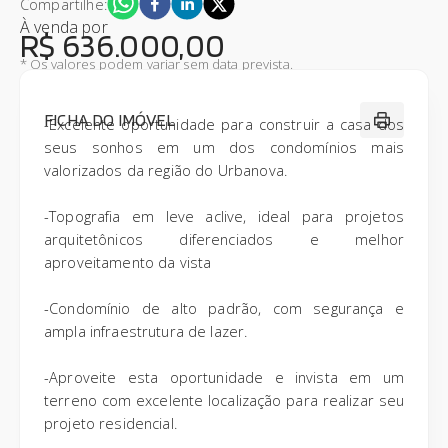
Compartilhe:
À venda
por
R$ 636.000,00
* Os valores podem variar sem data prevista.
FICHA DO IMÓVEL
-Excelente oportunidade para construir a casa dos
seus sonhos em um dos condomínios mais
valorizados da região do Urbanova.
-Topografia em leve aclive, ideal para projetos
arquitetônicos diferenciados e melhor
aproveitamento da vista
-Condomínio de alto padrão, com segurança e
ampla infraestrutura de lazer.
-Aproveite esta oportunidade e invista em um
terreno com excelente localização para realizar seu
projeto residencial.