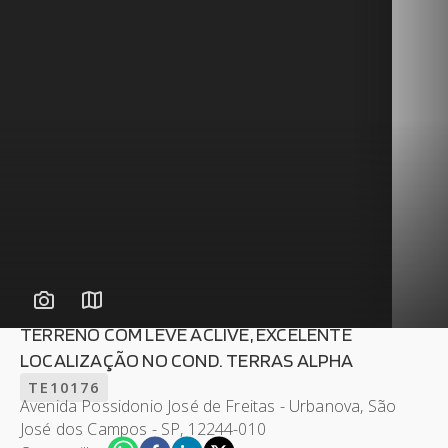
TERRENO COM LEVE ACLIVE, EXCELENTE
LOCALIZAÇÃO NO COND. TERRAS ALPHA
TE10176
Avenida Possidonio José de Freitas - Urbanova, São
José dos Campos - SP, 12244-010