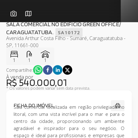
SALA COMERCIAL NO EDIFÍCIO GREEN OFFICE/
CARAGUATATUBA.
SA10172
Avenida Arthur Costa Filho - Sumaré, Caraguatatuba -
SP, 11661-000
1
1
1
Compartilhe:
À venda
por
R$ 540.000,01
* Os valores podem variar sem data prevista.
FICHA DO IMÓVEL
Sala comercial localizada em região privilegiada no
litoral, com uma vista incrível para o mar e para o
centro da cidade, proporcionando um ambiente
agradável e inspirador para o seu negócio. O
espaço é ideal para profissionais e empresas que