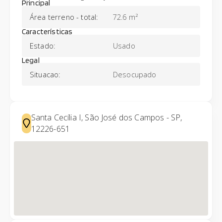
Principal
Área terreno - total
:
72.6 m²
Características
Estado
:
Usado
Legal
Situacao
:
Desocupado
Santa Cecília I, São José dos Campos - SP,
12226-651