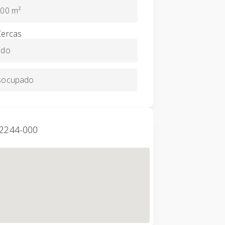
00 m²
Cercas
ado
socupado
12244-000