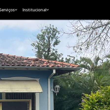
rviços
Institucional
Serviços
Institucional
nuncie seu imóvel
Quem somos
tos
Anuncie seu imóvel
Quem somos
olicite seu imóvel
São José dos Campos
Solicite seu imóvel
São José dos Campos
inanciamentos
Localização
Financiamentos
Localização
Fale conosco
Fale conosco
domínio
ondomínio
ais
rciais
is
ial
rcial
l
ial