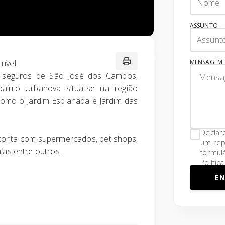
ASSUNTO
MENSAGEM
ível!
 seguros de São José dos Campos,
 bairro Urbanova situa-se na região
como o Jardim Esplanada e Jardim das
Declar
 conta com supermercados, pet shops,
um rep
ias entre outros.
formul
Polític
EN