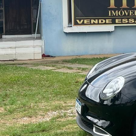
Galpões
Galpões
Sítios
Sítios
Sítios
Sítios
Chácaras
Chácaras
Chácaras
Chácaras
Fazendas
Fazendas
Fazendas
Fazendas