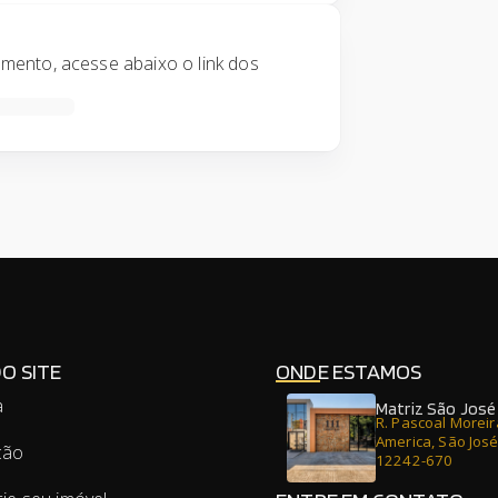
ento, acesse abaixo o link dos
DO SITE
ONDE ESTAMOS
a
Matriz São Jos
R. Pascoal Moreir
America, São Jos
ção
12242-670