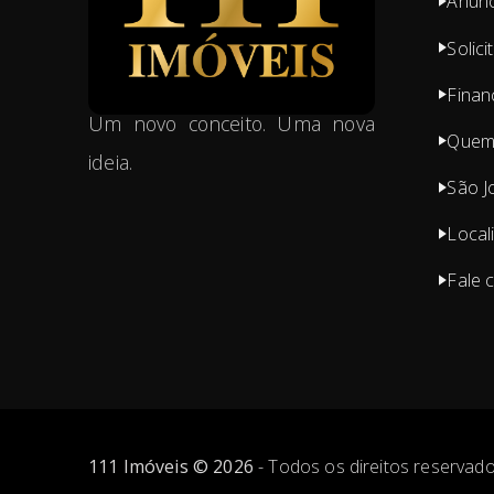
Anunc
Solici
Finan
Um novo conceito. Uma nova
Quem
ideia.
São J
Local
Fale 
111 Imóveis
©
2026
- Todos os direitos reservado