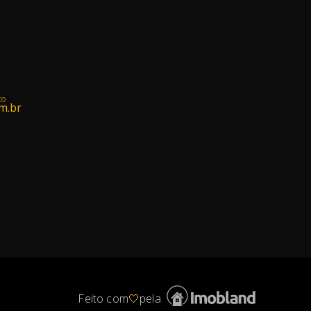
to
m.br
Feito com
🤍
pela