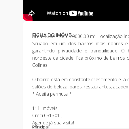
FICHA DO IMÓVEL
Área RURAL com 20000,00 m². Localização incr
Situado em um dos bairros mais nobres e
garantindo privacidade e tranquilidade. O
noroeste da cidade, fica próximo de bairros 
Colinas.
O bairro está em constante crescimento e já
salões de beleza, bares, restaurantes, academ
* Aceita permuta *
111 Imóveis
Creci 031301-J
Agende já sua visita!
Principal