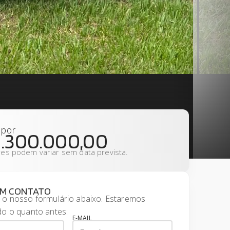
por
5.300.000,00
res podem variar sem data prevista.
EM CONTATO
 o nosso formulário abaixo. Estaremos
o o quanto antes:
E-MAIL