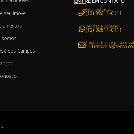
ENTRE EM CONTATO
ie seu imóvel
Administrativo
te seu imóvel
(12) 99611-0111
ciamentos
Vendas e Locação
(12) 98811-0111
 somos
E-mail principal para conta
111imoveis@terra.co
osé dos Campos
ização
conosco
s.