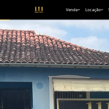
Venda
Locação
Se
Venda
Locação
Apartamentos
Apartamentos
A
Apartamentos
Apartamen
Casas
Casas
S
Casas
Casas
Coberturas
Coberturas
F
Coberturas
Coberturas
Terrenos
Terrenos
Terrenos
Terrenos
Casas de Condomínio
Casas de Con
Casas de Condomínio
Casas de C
Áreas Comerciais
Áreas Comerci
Áreas Comerciais
Áreas Come
Áreas Rurais
Áreas Rurais
Áreas Rurais
Áreas Rura
Ponto Comercial
Ponto Comerc
Ponto Comercial
Ponto Come
Sala Comercial
Sala Comercia
Sala Comercial
Sala Comerc
Galpões
Galpões