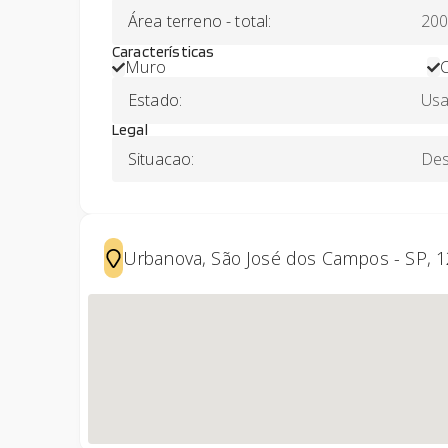
Área terreno - total
:
200
Características
Muro
Estado
:
Us
Legal
Situacao
:
De
Urbanova, São José dos Campos - SP, 