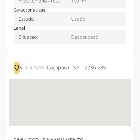
Área terreno - total
:
100 m²
Características
Estado
:
Usado
Legal
Situacao
:
Desocupado
Vila Galvão, Caçapava - SP, 12286-285
SIMULE SEU FINANCIAMENTO