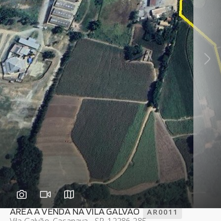
ÁREA A VENDA NA VILA GALVÃO
AR0011
Vila Galvão, Caçapava - SP, 12286-285