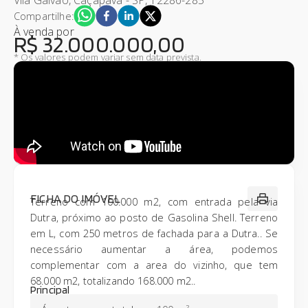
Compartilhe:
À venda
por
R$ 32.000.000,00
* Os valores podem variar sem data prevista.
FICHA DO IMÓVEL
Terreno com 100.000 m2, com entrada pela via
Dutra, próximo ao posto de Gasolina Shell. Terreno
em L, com 250 metros de fachada para a Dutra.. Se
necessário aumentar a área, podemos
complementar com a area do vizinho, que tem
68.000 m2, totalizando 168.000 m2..
Principal