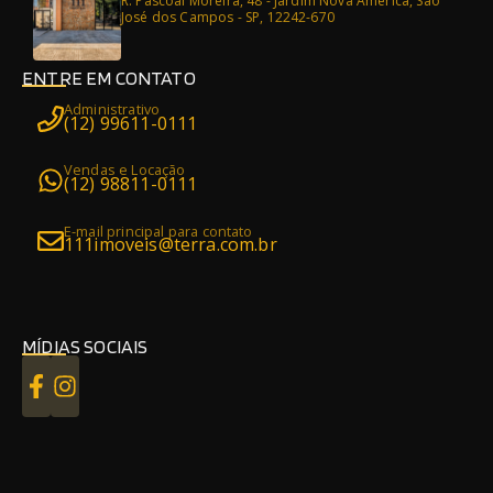
R. Pascoal Moreira, 48 - Jardim Nova America, São
José dos Campos - SP, 12242-670
ENTRE EM CONTATO
Administrativo
(12) 99611-0111
Vendas e Locação
(12) 98811-0111
E-mail principal para contato
111imoveis@terra.com.br
MÍDIAS SOCIAIS