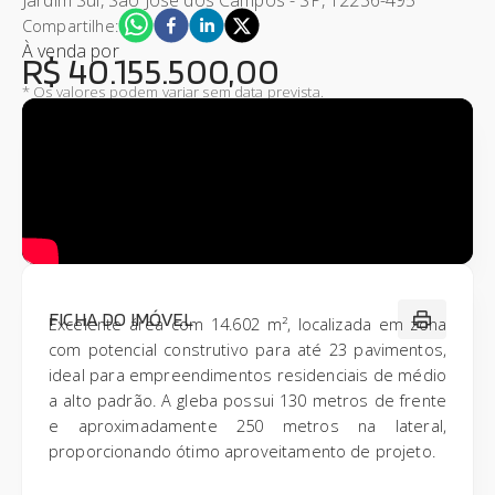
Compartilhe:
À venda
por
R$ 40.155.500,00
* Os valores podem variar sem data prevista.
FICHA DO IMÓVEL
Excelente área com 14.602 m², localizada em zona
com potencial construtivo para até 23 pavimentos,
ideal para empreendimentos residenciais de médio
a alto padrão. A gleba possui 130 metros de frente
e aproximadamente 250 metros na lateral,
proporcionando ótimo aproveitamento de projeto.