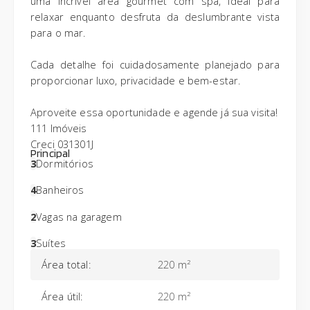
uma incrível área gourmet com spa, ideal para
relaxar enquanto desfruta da deslumbrante vista
para o mar.
Cada detalhe foi cuidadosamente planejado para
proporcionar luxo, privacidade e bem-estar.
Aproveite essa oportunidade e agende já sua visita!
111 Imóveis
Creci 031301J
Principal
3
Dormitórios
4
Banheiros
2
Vagas na garagem
3
Suítes
Área total
:
220 m²
Área útil
:
220 m²