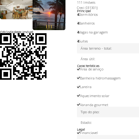
111 Imóveis
Creci 031301J
Principal
4
Dormitórios
4
Banheiros
QRCode deste imóvel
4
Vagas na garagem
4
Suítes
Área terreno - total
:
Área útil
:
Características
Área de serviço
Banheira hidromassagem
Lareira
Aquecimento solar
Varanda gourmet
Tipo do piso
:
Estado
:
Legal
Financiavel