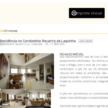
Imprimir imóvel
111 Imóveis
Residência no Condomínio Recanto da Lagoinha.
CAL1079
Balneário Santa Cruz, Ubatuba - SP, 11680-000
FICHA DO IMÓVEL
Esta deslumbrante casa de luxo à bei
acabamentos sofisticados. No último 
tirar o fôlego, com o mar de um lado 
contemplar o pôr do sol. Os cômodos
natural em todos os ambientes. São q
proporcionando conforto e privacida
moderna cozinha americana integra
lazer.
O piso em porcelanato, ar condiciona
ainda mais sofisticação e sustentabilid
Aproveite essa oportunidade e agende já 