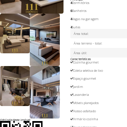
4
Dormitórios
6
Banheiros
4
Vagas na garagem
4
Suítes
Área total
:
Área terreno - total
:
Área útil
:
Características
Cozinha gourmet
Coleta seletiva de lixo
Espaço gourmet
Jardim
Lavanderia
Móveis planejados
Acesso asfaltado
Armário cozinha
QRCode deste imóvel