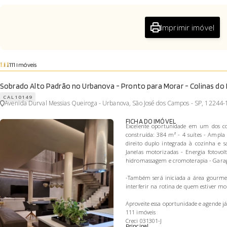
Imprimir imóvel
111 Imóveis
Sobrado Alto Padrão no Urbanova - Pronto para Morar - Colinas do 
CAL10149
Avenida Durval Messias Queiroga - Urbanova, São José dos Campos - SP, 12244
FICHA DO IMÓVEL
Excelente oportunidade em um dos c
construída: 384 m² - 4 suítes - Ampla 
direito duplo integrada à cozinha e s
Janelas motorizadas - Energia fotovo
hidromassagem e cromoterapia - Garage
-Também será iniciada a área gourmet
interferir na rotina de quem estiver m
Aproveite essa oportunidade e agende já 
111 imóveis
Creci 031301-J
Principal