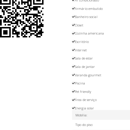
Ar condicionado
Armário embutido
Banheiro social
Closet
Cozinha americana
Escritório
Internet
Sala de estar
Sala de jantar
Varanda gourmet
Piscina
Pet friendly
Área de serviço
Energia solar
Mobília
:
Tipo do piso
: