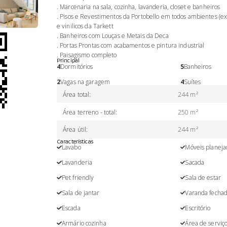
. Marcenaria na sala, cozinha, lavanderia, closet e banheiros
. Pisos e Revestimentos da Portobello em todos ambientes (e
e vinilicos da Tarkett
. Banheiros com Louças e Metais da Deca
. Portas Prontas com acabamentos e pintura industrial
. Paisagismo completo
Principal
4
Dormitórios
5
Banheiros
2
Vagas na garagem
4
Suítes
Área total
:
244 m²
Área terreno - total
:
250 m²
Área útil
:
244 m²
Características
Lavabo
Móveis planeja
Lavanderia
Sacada
Pet friendly
Sala de estar
Sala de jantar
Varanda fechad
Escada
Escritório
Armário cozinha
Área de serviç