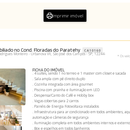
Imprimir imóvel
liado no Cond. Floradas do Paratehy
CA10160
drigues Monteiro - Urbanova VII, São José dos Campos - SP, 12244-
* Os val
FICHA DO IMÓVEL
. 4 suítes, sendo 1 no terreo e 1 master com closet e sacada
. Sala ampla com pé direito duplo
. Cozinha integrada com área gourmet
. Piscina com prainha e iluminação em LED
. Despensa/Canto do Café e Hobby box
. Vagas cobertas para 2 carros
. Painéis de Energia Fotovoltaica instalados
. Infraestrutura para ar condicionado em todos ambientes, aq
automação e câmeras de segurança
. Iluminação completa em todos ambientes internos e externo
. Box e espelhos em todos banheiros