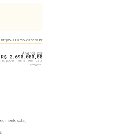
https://111imoveis.com.br
À venda
por
R$ 2.690.000,00
ores podem variar sem data
prevista.
uecimento solar,
s