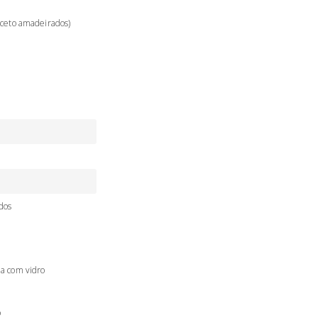
xceto amadeirados)
dos
a com vidro
o