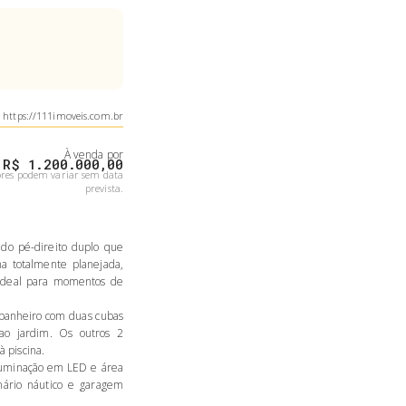
https://111imoveis.com.br
À venda
por
R$ 1.200.000,00
ores podem variar sem data
prevista.
ndo pé-direito duplo que
ha totalmente planejada,
 ideal para momentos de
 banheiro com duas cubas
 ao jardim. Os outros 2
 piscina.
iluminação em LED e área
rmário náutico e garagem