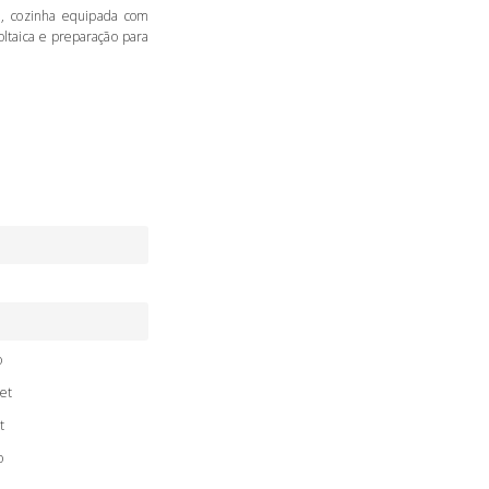
e, cozinha equipada com
oltaica e preparação para
o
et
t
o