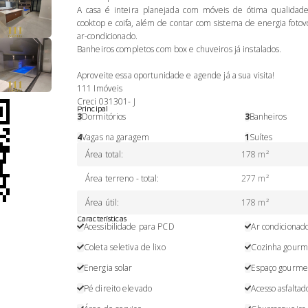
A casa é inteira planejada com móveis de ótima qualidad
cooktop e coifa, além de contar com sistema de energia fotov
ar-condicionado.
Banheiros completos com box e chuveiros já instalados.
Aproveite essa oportunidade e agende já a sua visita!
111 Imóveis
Creci 031301- J
Principal
3
Dormitórios
3
Banheiros
4
Vagas na garagem
1
Suítes
Área total
:
178 m²
Área terreno - total
:
277 m²
Área útil
:
178 m²
Características
Acessibilidade para PCD
Ar condicionad
Coleta seletiva de lixo
Cozinha gourm
Energia solar
Espaço gourme
Pé direito elevado
Acesso asfaltad