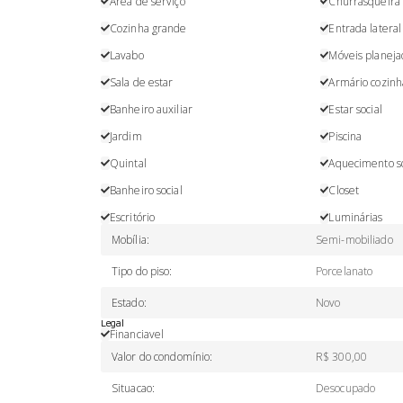
Área de serviço
Churrasqueira
Cozinha grande
Entrada lateral
Lavabo
Móveis planeja
Sala de estar
Armário cozinh
Banheiro auxiliar
Estar social
Jardim
Piscina
Quintal
Aquecimento s
Banheiro social
Closet
Escritório
Luminárias
Mobília
:
Semi-mobiliado
Tipo do piso
:
Porcelanato
Estado
:
Novo
Legal
Financiavel
Valor do condomínio
:
R$ 300,00
Situacao
:
Desocupado