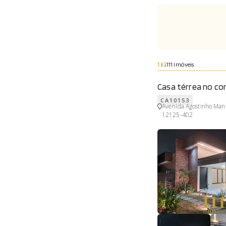
111 Imóveis
Casa térrea no co
CA10153
Avenida Agostinho Manf
12125-402