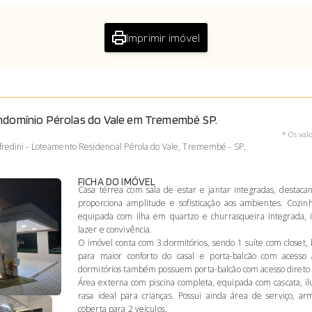
Imprimir imóvel
ndomínio Pérolas do Vale em Tremembé SP.
* Os val
redini - Loteamento Residencial Pérola do Vale, Tremembé - SP,
FICHA DO IMÓVEL
Casa térrea com sala de estar e jantar integradas, destaca
proporciona amplitude e sofisticação aos ambientes. Cozin
equipada com ilha em quartzo e churrasqueira integrada,
lazer e convivência.
O imóvel conta com 3 dormitórios, sendo 1 suíte com closet,
para maior conforto do casal e porta-balcão com acesso
dormitórios também possuem porta-balcão com acesso direto à
Área externa com piscina completa, equipada com cascata, 
rasa ideal para crianças. Possui ainda área de serviço, a
coberta para 2 veículos.