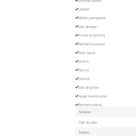
Entrada lateral
Lavabo
Móveis planejados
Sala de estar
Armário cozinha
Banheiro auxiliar
Estar social
Jardim
Piscina
Quintal
Sala de jantar
Aquecimento solar
Banheiro social
Mobília
:
Tipo do piso
:
Estado
: