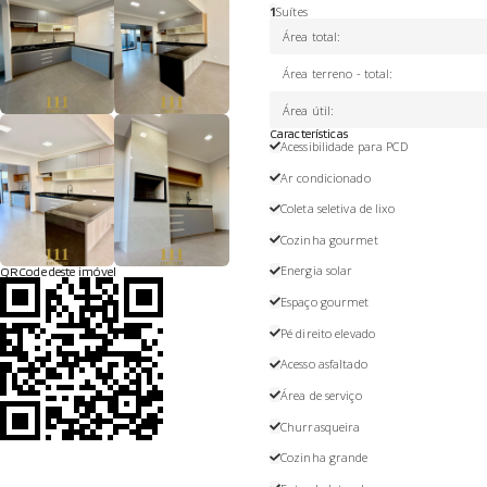
1
Suítes
Área total
:
Área terreno - total
:
Área útil
:
Características
Acessibilidade para PCD
Ar condicionado
Coleta seletiva de lixo
Cozinha gourmet
Energia solar
QRCode deste imóvel
Espaço gourmet
Pé direito elevado
Acesso asfaltado
Área de serviço
Churrasqueira
Cozinha grande