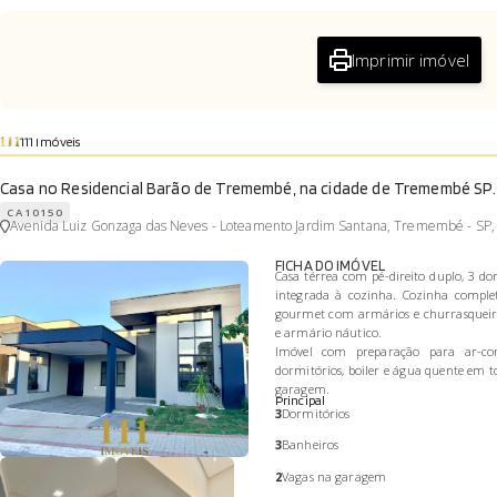
Imprimir imóvel
111 Imóveis
Casa no Residencial Barão de Tremembé, na cidade de Tremembé SP.
CA10150
Avenida Luiz Gonzaga das Neves - Loteamento Jardim Santana, Tremembé - SP
FICHA DO IMÓVEL
Casa térrea com pé-direito duplo, 3 do
integrada à cozinha. Cozinha complet
gourmet com armários e churrasqueira
e armário náutico.
Imóvel com preparação para ar-cond
dormitórios, boiler e água quente em t
garagem.
Principal
3
Dormitórios
3
Banheiros
2
Vagas na garagem